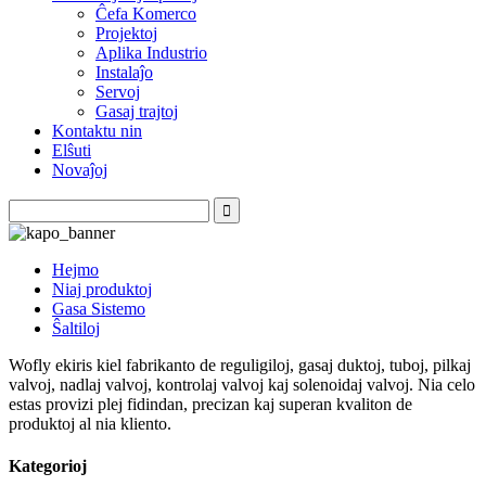
Ĉefa Komerco
Projektoj
Aplika Industrio
Instalaĵo
Servoj
Gasaj trajtoj
Kontaktu nin
Elŝuti
Novaĵoj
Hejmo
Niaj produktoj
Gasa Sistemo
Ŝaltiloj
Wofly ekiris kiel fabrikanto de reguligiloj, gasaj duktoj, tuboj, pilkaj
valvoj, nadlaj valvoj, kontrolaj valvoj kaj solenoidaj valvoj. Nia celo
estas provizi plej fidindan, precizan kaj superan kvaliton de
produktoj al nia kliento.
Kategorioj