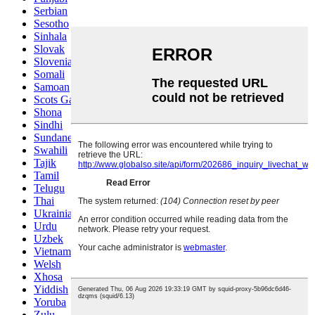
Serbian
Sesotho
Sinhala
Slovak
Slovenian
Somali
Samoan
Scots Gaelic
Shona
Sindhi
Sundanese
Swahili
Tajik
Tamil
Telugu
Thai
Ukrainian
Urdu
Uzbek
Vietnamese
Welsh
Xhosa
Yiddish
Yoruba
Zulu