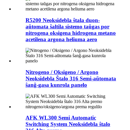
R5200 Neoksidebla ŝtala duon-
aŭtomata ŝaltila sistemo taŭgas por
nitrogena oksigena hidrogena metano
acetilena argona heliuma aero
Nitrogeno / Oksigeno / Argono
Neoksidebla Ŝtalo 316 Semi-aŭtomata
ŝanĝ-gasa kunrola panelo
AFK WL300 Semi Automatic
Switching System Neoksidebla ŝtalo