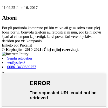
11,02,25 June 16, 2017
Aboni
Por pli profunda kompreno pri kiu valvo aŭ gasa solvo estus plej
bona por vi, bonvolu telefoni aŭ retpoŝti al ni nun, por ke ni povu
ŝpari al vi tempon kaj certigi, ke vi povas fari vere objektivan
decidon por via kompanio.
Enketo por Pricelist
© Kopirajto - 2010-2021: Ĉiuj rajtoj rezervitaj.
Sendu retpoŝton
woflysales8
008613430639757
x