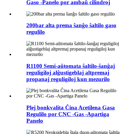
Gaso -Panelo por ambaŭ cilindroj
200bar alta prema ŝanĝo ŝaltilo gaso
regulilo
R1100 Semi-aŭtomata ŝaltilo-ŝanĝaj
reguligiloj alĝustigeblaj altpremaj
propanaj reguligiloj kun mezurilo
Plej bonkvalita Ĉina Acetilena Gasa
Regulilo por CNC -Gas -Apartiga
Panelo