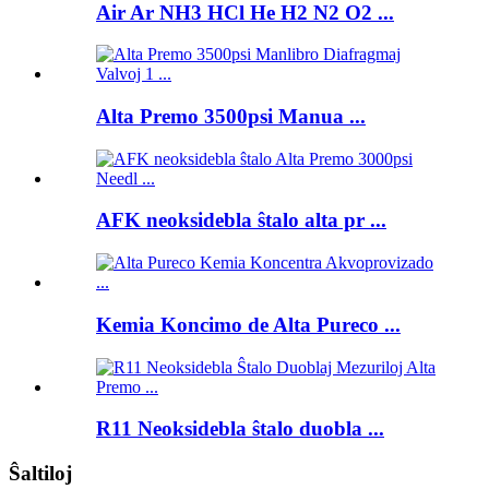
Air Ar NH3 HCl He H2 N2 O2 ...
Alta Premo 3500psi Manua ...
AFK neoksidebla ŝtalo alta pr ...
Kemia Koncimo de Alta Pureco ...
R11 Neoksidebla ŝtalo duobla ...
Ŝaltiloj