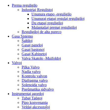
Prema reguligilo
Industriaj Regulistoj
Ununura etapo -reguligilo
Ununuraj etapaj regulaj reguligiloj
Du etapaj reguligiloj
Malantaŭaj premaj reguligiloj
Reguligiloj de alta pureco
Gasa Sistemo
Ŝaltiloj
Gasaj paneloj
Gasaj bastonoj
Gasaj Kabinetoj
Valva Skatolo -Muifoldoj
Valvoj
Pilka Valvo
Nadla valvo
Kontrolu valvon
Diafragma valvo
Solenoida valvo
Pneŭmatika sidvalvo
Instrumentaj agordoj
Tubaj Taŭgoj
Pipo konvenanta
Veldaj akcesoraĵoj