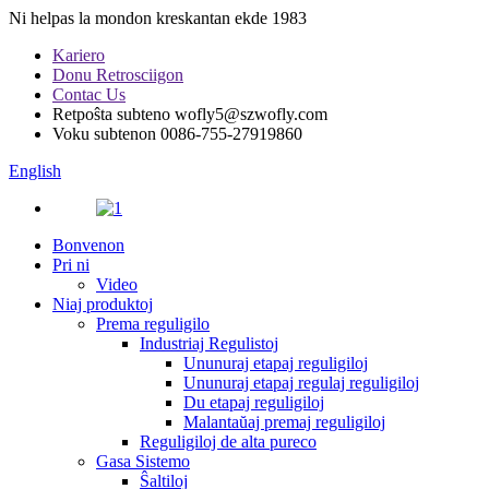
Ni helpas la mondon kreskantan ekde 1983
Kariero
Donu Retrosciigon
Contac Us
Retpoŝta subteno
wofly5@szwofly.com
Voku subtenon
0086-755-27919860
English
Bonvenon
Pri ni
Video
Niaj produktoj
Prema reguligilo
Industriaj Regulistoj
Ununuraj etapaj reguligiloj
Ununuraj etapaj regulaj reguligiloj
Du etapaj reguligiloj
Malantaŭaj premaj reguligiloj
Reguligiloj de alta pureco
Gasa Sistemo
Ŝaltiloj