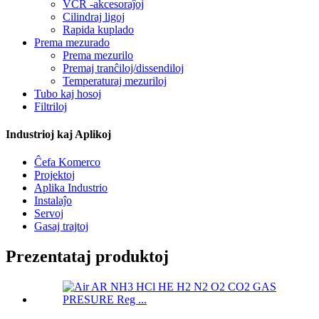
VCR -akcesoraĵoj
Cilindraj ligoj
Rapida kuplado
Prema mezurado
Prema mezurilo
Premaj tranĉiloj/dissendiloj
Temperaturaj mezuriloj
Tubo kaj hosoj
Filtriloj
Industrioj kaj Aplikoj
Ĉefa Komerco
Projektoj
Aplika Industrio
Instalaĵo
Servoj
Gasaj trajtoj
Prezentataj produktoj