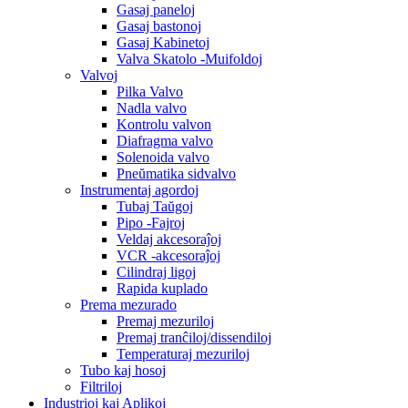
Gasaj paneloj
Gasaj bastonoj
Gasaj Kabinetoj
Valva Skatolo -Muifoldoj
Valvoj
Pilka Valvo
Nadla valvo
Kontrolu valvon
Diafragma valvo
Solenoida valvo
Pneŭmatika sidvalvo
Instrumentaj agordoj
Tubaj Taŭgoj
Pipo -Fajroj
Veldaj akcesoraĵoj
VCR -akcesoraĵoj
Cilindraj ligoj
Rapida kuplado
Prema mezurado
Premaj mezuriloj
Premaj tranĉiloj/dissendiloj
Temperaturaj mezuriloj
Tubo kaj hosoj
Filtriloj
Industrioj kaj Aplikoj