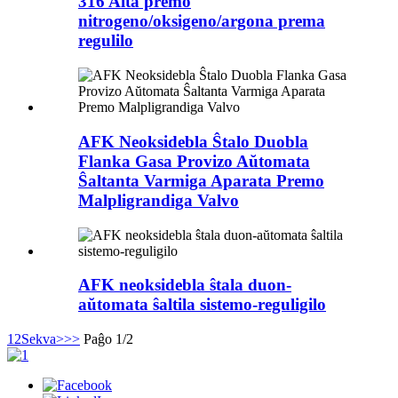
316 Alta premo
nitrogeno/oksigeno/argona prema
regulilo
AFK Neoksidebla Ŝtalo Duobla
Flanka Gasa Provizo Aŭtomata
Ŝaltanta Varmiga Aparata Premo
Malpligrandiga Valvo
AFK neoksidebla ŝtala duon-
aŭtomata ŝaltila sistemo-reguligilo
1
2
Sekva>
>>
Paĝo 1/2