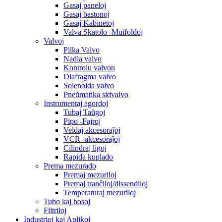
Gasaj paneloj
Gasaj bastonoj
Gasaj Kabinetoj
Valva Skatolo -Muifoldoj
Valvoj
Pilka Valvo
Nadla valvo
Kontrolu valvon
Diafragma valvo
Solenoida valvo
Pneŭmatika sidvalvo
Instrumentaj agordoj
Tubaj Taŭgoj
Pipo -Fajroj
Veldaj akcesoraĵoj
VCR -akcesoraĵoj
Cilindraj ligoj
Rapida kuplado
Prema mezurado
Premaj mezuriloj
Premaj tranĉiloj/dissendiloj
Temperaturaj mezuriloj
Tubo kaj hosoj
Filtriloj
Industrioj kaj Aplikoj