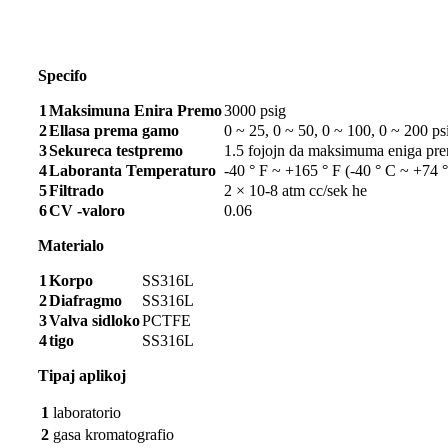
Specifo
1
Maksimuna Enira Premo
3000 psig
2
Ellasa prema gamo
0 ~ 25, 0 ~ 50, 0 ~ 100, 0 ~ 200 ps
3
Sekureca testpremo
1.5 fojojn da maksimuma eniga pr
4
Laboranta Temperaturo
-40 ° F ~ +165 ° F (-40 ° C ~ +74 
5
Filtrado
2 × 10-8 atm cc/sek he
6
CV -valoro
0.06
Materialo
1
Korpo
SS316L
2
Diafragmo
SS316L
3
Valva sidloko
PCTFE
4
tigo
SS316L
Tipaj aplikoj
1
laboratorio
2
gasa kromatografio