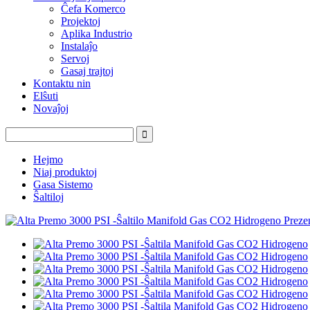
Ĉefa Komerco
Projektoj
Aplika Industrio
Instalaĵo
Servoj
Gasaj trajtoj
Kontaktu nin
Elŝuti
Novaĵoj
Hejmo
Niaj produktoj
Gasa Sistemo
Ŝaltiloj