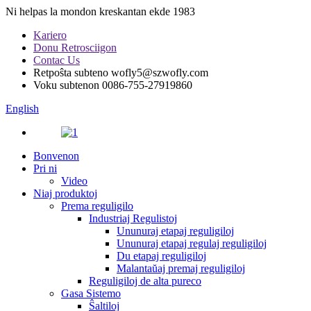
Ni helpas la mondon kreskantan ekde 1983
Kariero
Donu Retrosciigon
Contac Us
Retpoŝta subteno
wofly5@szwofly.com
Voku subtenon
0086-755-27919860
English
Bonvenon
Pri ni
Video
Niaj produktoj
Prema reguligilo
Industriaj Regulistoj
Ununuraj etapaj reguligiloj
Ununuraj etapaj regulaj reguligiloj
Du etapaj reguligiloj
Malantaŭaj premaj reguligiloj
Reguligiloj de alta pureco
Gasa Sistemo
Ŝaltiloj