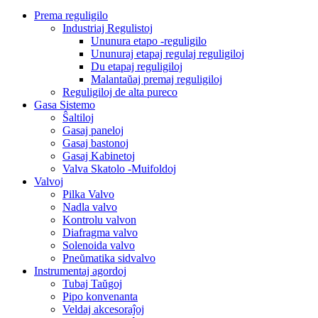
Prema reguligilo
Industriaj Regulistoj
Ununura etapo -reguligilo
Ununuraj etapaj regulaj reguligiloj
Du etapaj reguligiloj
Malantaŭaj premaj reguligiloj
Reguligiloj de alta pureco
Gasa Sistemo
Ŝaltiloj
Gasaj paneloj
Gasaj bastonoj
Gasaj Kabinetoj
Valva Skatolo -Muifoldoj
Valvoj
Pilka Valvo
Nadla valvo
Kontrolu valvon
Diafragma valvo
Solenoida valvo
Pneŭmatika sidvalvo
Instrumentaj agordoj
Tubaj Taŭgoj
Pipo konvenanta
Veldaj akcesoraĵoj