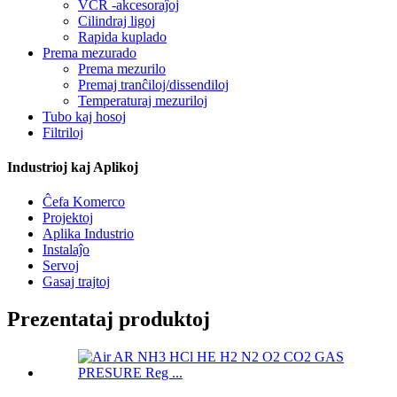
VCR -akcesoraĵoj
Cilindraj ligoj
Rapida kuplado
Prema mezurado
Prema mezurilo
Premaj tranĉiloj/dissendiloj
Temperaturaj mezuriloj
Tubo kaj hosoj
Filtriloj
Industrioj kaj Aplikoj
Ĉefa Komerco
Projektoj
Aplika Industrio
Instalaĵo
Servoj
Gasaj trajtoj
Prezentataj produktoj