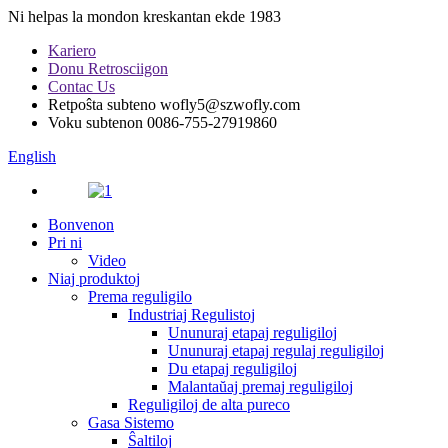
Ni helpas la mondon kreskantan ekde 1983
Kariero
Donu Retrosciigon
Contac Us
Retpoŝta subteno
wofly5@szwofly.com
Voku subtenon
0086-755-27919860
English
Bonvenon
Pri ni
Video
Niaj produktoj
Prema reguligilo
Industriaj Regulistoj
Ununuraj etapaj reguligiloj
Ununuraj etapaj regulaj reguligiloj
Du etapaj reguligiloj
Malantaŭaj premaj reguligiloj
Reguligiloj de alta pureco
Gasa Sistemo
Ŝaltiloj