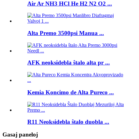
Air Ar NH3 HCl He H2 N2 O2 ...
Alta Premo 3500psi Manua ...
AFK neoksidebla ŝtalo alta pr ...
Kemia Koncimo de Alta Pureco ...
R11 Neoksidebla ŝtalo duobla ...
Gasaj paneloj