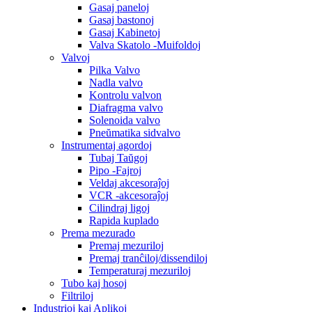
Gasaj paneloj
Gasaj bastonoj
Gasaj Kabinetoj
Valva Skatolo -Muifoldoj
Valvoj
Pilka Valvo
Nadla valvo
Kontrolu valvon
Diafragma valvo
Solenoida valvo
Pneŭmatika sidvalvo
Instrumentaj agordoj
Tubaj Taŭgoj
Pipo -Fajroj
Veldaj akcesoraĵoj
VCR -akcesoraĵoj
Cilindraj ligoj
Rapida kuplado
Prema mezurado
Premaj mezuriloj
Premaj tranĉiloj/dissendiloj
Temperaturaj mezuriloj
Tubo kaj hosoj
Filtriloj
Industrioj kaj Aplikoj