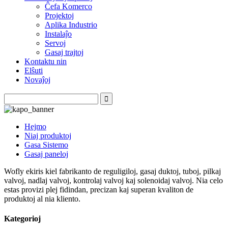
Ĉefa Komerco
Projektoj
Aplika Industrio
Instalaĵo
Servoj
Gasaj trajtoj
Kontaktu nin
Elŝuti
Novaĵoj
Hejmo
Niaj produktoj
Gasa Sistemo
Gasaj paneloj
Wofly ekiris kiel fabrikanto de reguligiloj, gasaj duktoj, tuboj, pilkaj
valvoj, nadlaj valvoj, kontrolaj valvoj kaj solenoidaj valvoj. Nia celo
estas provizi plej fidindan, precizan kaj superan kvaliton de
produktoj al nia kliento.
Kategorioj