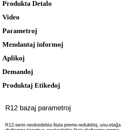
Produkta Detalo
Video
Parametroj
Mendantaj informoj
Aplikoj
Demandoj
Produktaj Etikedoj
R12 bazaj parametroj
R12-serio neoksidebla ŝtala premo-reduktiloj, unu-etaĝa