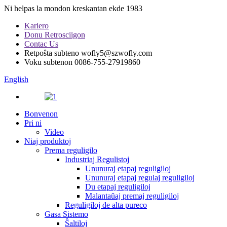
Ni helpas la mondon kreskantan ekde 1983
Kariero
Donu Retrosciigon
Contac Us
Retpoŝta subteno
wofly5@szwofly.com
Voku subtenon
0086-755-27919860
English
Bonvenon
Pri ni
Video
Niaj produktoj
Prema reguligilo
Industriaj Regulistoj
Ununuraj etapaj reguligiloj
Ununuraj etapaj regulaj reguligiloj
Du etapaj reguligiloj
Malantaŭaj premaj reguligiloj
Reguligiloj de alta pureco
Gasa Sistemo
Ŝaltiloj