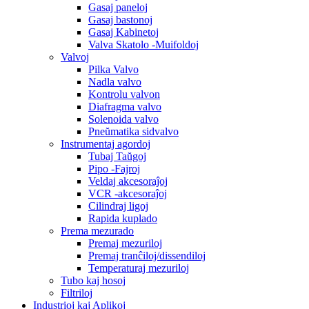
Gasaj paneloj
Gasaj bastonoj
Gasaj Kabinetoj
Valva Skatolo -Muifoldoj
Valvoj
Pilka Valvo
Nadla valvo
Kontrolu valvon
Diafragma valvo
Solenoida valvo
Pneŭmatika sidvalvo
Instrumentaj agordoj
Tubaj Taŭgoj
Pipo -Fajroj
Veldaj akcesoraĵoj
VCR -akcesoraĵoj
Cilindraj ligoj
Rapida kuplado
Prema mezurado
Premaj mezuriloj
Premaj tranĉiloj/dissendiloj
Temperaturaj mezuriloj
Tubo kaj hosoj
Filtriloj
Industrioj kaj Aplikoj