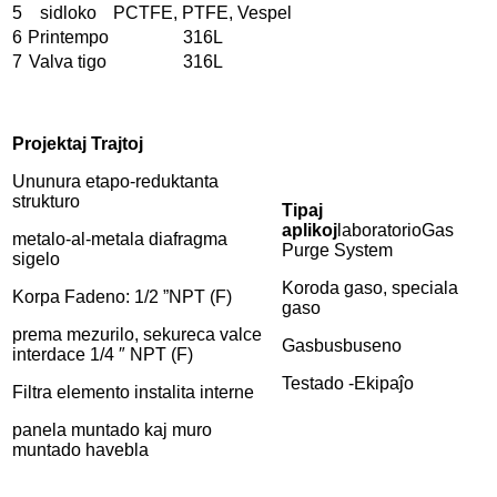
5
sidloko
PCTFE, PTFE, Vespel
6
Printempo
316L
7
Valva tigo
316L
Projektaj Trajtoj
Ununura etapo-reduktanta
strukturo
Tipaj
aplikoj
laboratorio
Gas
metalo-al-metala diafragma
Purge System
sigelo
Koroda gaso, speciala
Korpa Fadeno: 1/2 ”NPT (F)
gaso
prema mezurilo, sekureca valce
Gasbusbuseno
interdace 1/4 ″ NPT (F)
Testado -Ekipaĵo
Filtra elemento instalita interne
panela muntado kaj muro
muntado havebla