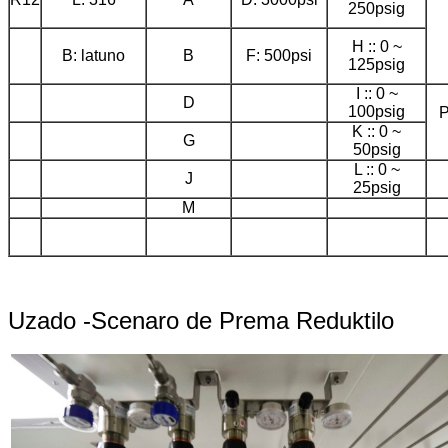
250psig
H :: 0 ~
B: latuno
B
F: 500psi
125psig
I :: 0 ~
D
100psig
P
K :: 0 ~
G
50psig
L :: 0 ~
J
25psig
M
Uzado -Scenaro de Prema Reduktilo