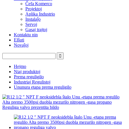
Ĉefa Komerco
Projektoj
Aplika Industrio
Instalaĵo
Servoj
Gasaj trajtoj
Kontaktu nin
Elŝuti
Novaĵoj
Hejmo
Niaj produktoj
Prema reguligilo
Industriaj Regulistoj
Ununura etapa prema reguligilo