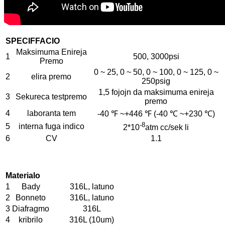
SPECIFFACIO
Maksimuma Enireja
1
500, 3000psi
Premo
0 ~ 25, 0 ~ 50, 0 ~ 100, 0 ~ 125, 0 ~
2
elira premo
250psig
1,5 fojojn da maksimuma enireja
3
Sekureca testpremo
premo
4
laboranta tem
-40 ℉ ~+446 ℉ (-40 ℃ ~+230 ℃)
-8
5
interna fuga indico
2*10
atm cc/sek li
6
CV
1.1
Materialo
1
Bady
316L, latuno
2
Bonneto
316L, latuno
3
Diafragmo
316L
4
kribrilo
316L (10um)