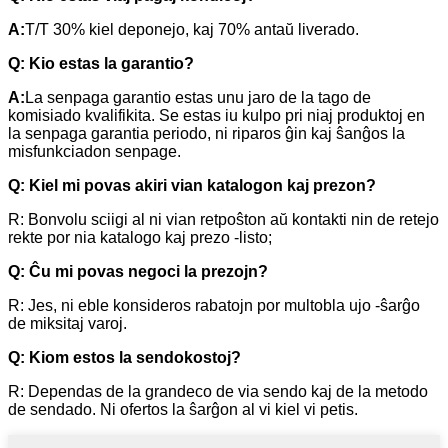
A:
T/T 30% kiel deponejo, kaj 70% antaŭ liverado.
Q: Kio estas la garantio?
A:
La senpaga garantio estas unu jaro de la tago de
komisiado kvalifikita. Se estas iu kulpo pri niaj produktoj en
la senpaga garantia periodo, ni riparos ĝin kaj ŝanĝos la
misfunkciadon senpage.
Q: Kiel mi povas akiri vian katalogon kaj prezon?
R: Bonvolu sciigi al ni vian retpoŝton aŭ kontakti nin de retejo
rekte por nia katalogo kaj prezo -listo;
Q: Ĉu mi povas negoci la prezojn?
R: Jes, ni eble konsideros rabatojn por multobla ujo -ŝarĝo
de miksitaj varoj.
Q: Kiom estos la sendokostoj?
R: Dependas de la grandeco de via sendo kaj de la metodo
de sendado. Ni ofertos la ŝarĝon al vi kiel vi petis.