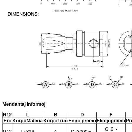
Mendantaj informoj
R12
L
B
D
F
Ero
Korpo
Materia
Korpo
Truo
Eniro
premo
Elirejo
premo
Pr
G: 0 ~
R12
L: 316
A
D: 3000psi