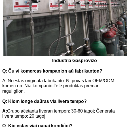
Industria Gasprovizo
Q: Ĉu vi komercas kompanion aŭ fabrikanton?
A: Ni estas originala fabrikanto. Ni povas fari OEM/ODM -
komercon. Nia kompanio ĉefe produktas preman
reguligilon。
Q: Kiom longe daŭras via livera tempo?
A:
Grupo aĉetanta liveran tempon: 30-60 tagoj; Ĝenerala
livera tempo: 20 tagoj.
Q: Kio estas viaj pagaj kondiĉoj?