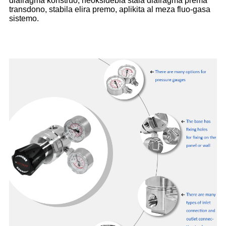
diafragma konstruo, neoksidebla ŝtala diafragma prema
transdono, stabila elira premo, aplikita al meza fluo-gasa
sistemo.