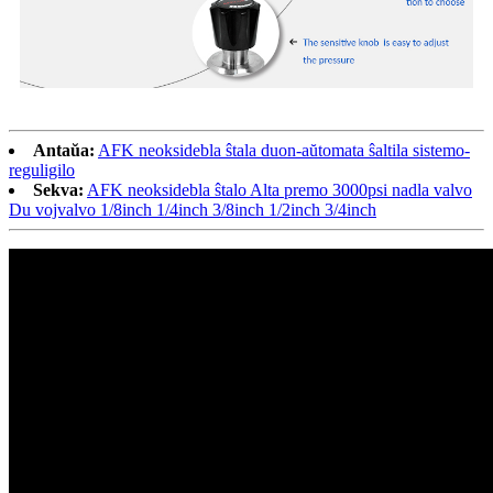
Antaŭa:
AFK neoksidebla ŝtala duon-aŭtomata ŝaltila sistemo-
reguligilo
Sekva:
AFK neoksidebla ŝtalo Alta premo 3000psi nadla valvo
Du vojvalvo 1/8inch 1/4inch 3/8inch 1/2inch 3/4inch