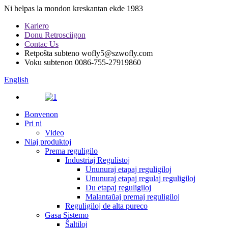
Ni helpas la mondon kreskantan ekde 1983
Kariero
Donu Retrosciigon
Contac Us
Retpoŝta subteno
wofly5@szwofly.com
Voku subtenon
0086-755-27919860
English
Bonvenon
Pri ni
Video
Niaj produktoj
Prema reguligilo
Industriaj Regulistoj
Ununuraj etapaj reguligiloj
Ununuraj etapaj regulaj reguligiloj
Du etapaj reguligiloj
Malantaŭaj premaj reguligiloj
Reguligiloj de alta pureco
Gasa Sistemo
Ŝaltiloj