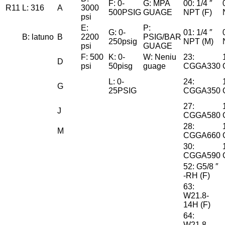
F: 0-
G: MPA
00: 1/4 ″
R11
L: 316
A
3000
500PSIG
GUAGE
NPT (F)
psi
E:
P:
G: 0-
01: 1/4 ″
B: latuno
B
2200
PSIG/BAR
250psig
NPT (M)
psi
GUAGE
F: 500
K: 0-
W: Neniu
23:
D
psi
50pisg
guage
CGGA330
L: 0-
24:
G
25PSIG
CGGA350
27:
J
CGGA580
28:
M
CGGA660
30:
CGGA590
52: G5/8 ″
-RH (F)
63:
W21.8-
14H (F)
64:
W21.8-