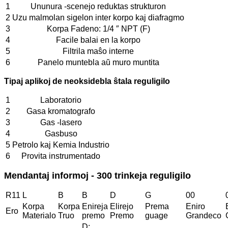
1
Ununura -scenejo reduktas strukturon
2
Uzu malmolan sigelon inter korpo kaj diafragmo
3
Korpa Fadeno: 1/4 ″ NPT (F)
4
Facile balai en la korpo
5
Filtrila maŝo interne
6
Panelo muntebla aŭ muro muntita
Tipaj aplikoj de neoksidebla ŝtala reguligilo
1
Laboratorio
2
Gasa kromatografo
3
Gas -lasero
4
Gasbuso
5
Petrolo kaj Kemia Industrio
6
Provita instrumentado
Mendantaj informoj - 300 trinkeja reguligilo
R11
L
B
B
D
G
00
Korpa
Korpa
Enireja
Elirejo
Prema
Eniro
Ero
Materialo
Truo
premo
Premo
guage
Grandeco
D: