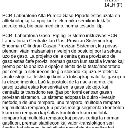
14LH (F)
PCR-Laboratorio Alta Pureca Gaso-Pipado estas uzata en
altteknologiaj kampoj kiel elektronika semikonduktaĵo,
petrokemia, biologia medicino, norma testado, ktp.
PCR -Laboratoria Gaso -Piping -Sistemo inkluzivas PCR -
Laboratorian Centralizitan Gas -Provizan Sistemon kaj
Endoman Cilindran Gasan Provizan Sistemon, kiu povas
plenumi viajn malsamajn nivelojn de postuloj por la sekura
uzo de gaso. La projekto de la centra gasa provizado de
gaso estas ĉefe provizi norman gason kun stabila kvanto kaj
premo por la analiza ekipaĵo elektita de la testo/laboratorio
por certigi la sekurecon de ĝia stokado kaj uzo. Protekti la
analizistojn kaj testistojn kontraŭ toksaj kaj malutilaj gasoj en
la eksperimentoj. Laŭ la postuloj de la nacia normo, ĉiuj
gasoj uzataj estas konservitaj en la gasa stokejo, kaj
centralizita transdono realiĝas por formi centran gasan
provizan sistemon. La sistemo adoptas la dukto -liverajn
metodojn de unu remparo, unu remparo, multobla remparo
kaj multobla remparo, kiu povas realigi segmentan kontrolon
kiam unu remparo kaj ŝaltas kontrolon kiam multobla
remparo kaj multobla remparo; kaj povas certigi la norman
gasfluon, preman stabilecon kaj valor -translokigon sen