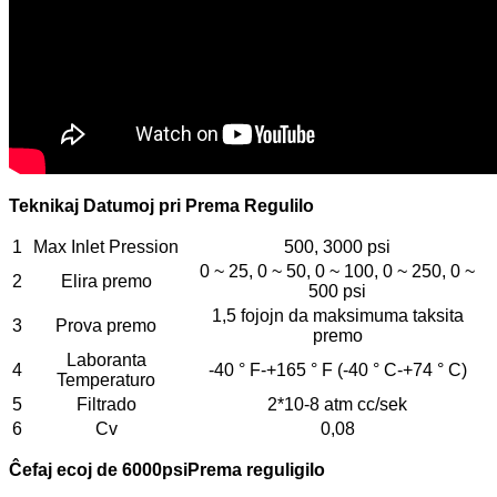
Teknikaj Datumoj pri Prema Regulilo
1
Max Inlet Pression
500, 3000 psi
0 ~ 25, 0 ~ 50, 0 ~ 100, 0 ~ 250, 0 ~
2
Elira premo
500 psi
1,5 fojojn da maksimuma taksita
3
Prova premo
premo
Laboranta
4
-40 ° F-+165 ° F (-40 ° C-+74 ° C)
Temperaturo
5
Filtrado
2*10-8 atm cc/sek
6
Cv
0,08
Ĉefaj ecoj de 6000psi
Prema reguligilo