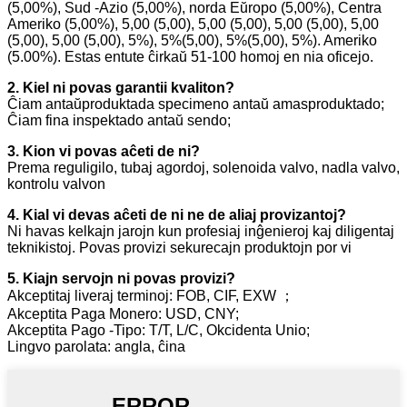
(5,00%), Sud -Azio (5,00%), norda Eŭropo (5,00%), Centra
Ameriko (5,00%), 5,00 (5,00), 5,00 (5,00), 5,00 (5,00), 5,00
(5,00), 5,00 (5,00), 5%), 5%(5,00), 5%(5,00), 5%). Ameriko
(5.00%). Estas entute ĉirkaŭ 51-100 homoj en nia oficejo.
2. Kiel ni povas garantii kvaliton?
Ĉiam antaŭproduktada specimeno antaŭ amasproduktado;
Ĉiam fina inspektado antaŭ sendo;
3. Kion vi povas aĉeti de ni?
Prema reguligilo, tubaj agordoj, solenoida valvo, nadla valvo,
kontrolu valvon
4. Kial vi devas aĉeti de ni ne de aliaj provizantoj?
Ni havas kelkajn jarojn kun profesiaj inĝenieroj kaj diligentaj
teknikistoj. Povas provizi sekurecajn produktojn por vi
5. Kiajn servojn ni povas provizi?
Akceptitaj liveraj terminoj: FOB, CIF, EXW ；
Akceptita Paga Monero: USD, CNY;
Akceptita Pago -Tipo: T/T, L/C, Okcidenta Unio;
Lingvo parolata: angla, ĉina