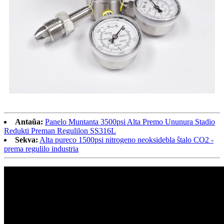
Antaŭa:
Panelo Muntanta 3500psi Alta Premo Ununura Stadio
Redukti Preman Regulilon SS316L
Sekva:
Alta pureco 1500psi nitrogeno neoksidebla ŝtalo CO2 -
prema regulilo industria