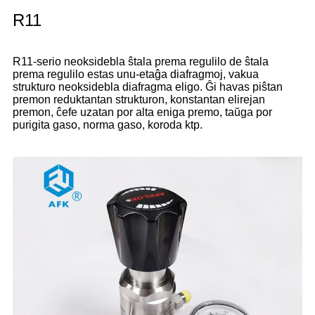
R11
R11-serio neoksidebla ŝtala prema regulilo de ŝtala
prema regulilo estas unu-etaĝa diafragmoj, vakua
strukturo neoksidebla diafragma eligo. Ĝi havas piŝtan
premon reduktantan strukturon, konstantan elirejan
premon, ĉefe uzatan por alta eniga premo, taŭga por
purigita gaso, norma gaso, koroda ktp.