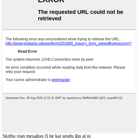
Skribu vian mesaĝon ĉi tie kaj sendu ĝin al ni