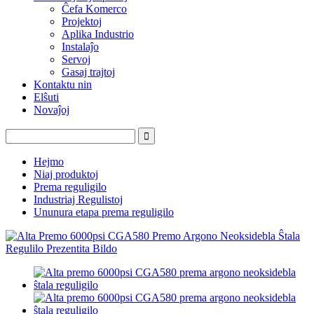
Ĉefa Komerco
Projektoj
Aplika Industrio
Instalaĵo
Servoj
Gasaj trajtoj
Kontaktu nin
Elŝuti
Novaĵoj
Hejmo
Niaj produktoj
Prema reguligilo
Industriaj Regulistoj
Ununura etapa prema reguligilo