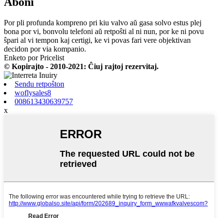
Aboni
Por pli profunda kompreno pri kiu valvo aŭ gasa solvo estus plej
bona por vi, bonvolu telefoni aŭ retpoŝti al ni nun, por ke ni povu
ŝpari al vi tempon kaj certigi, ke vi povas fari vere objektivan
decidon por via kompanio.
Enketo por Pricelist
© Kopirajto - 2010-2021: Ĉiuj rajtoj rezervitaj.
Sendu retpoŝton
woflysales8
008613430639757
x