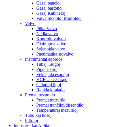
Gasaj paneloj
Gasaj bastonoj
Gasaj Kabinetoj
Valva Skatolo -Muifoldoj
Valvoj
Pilka Valvo
Nadla valvo
Kontrolu valvon
Diafragma valvo
Solenoida valvo
Pneŭmatika sidvalvo
Instrumentaj agordoj
Tubaj Taŭgoj
Pipo -Fajroj
Veldaj akcesoraĵoj
VCR -akcesoraĵoj
Cilindraj ligoj
Rapida kuplado
Prema mezurado
Premaj mezuriloj
Premaj tranĉiloj/dissendiloj
Temperaturaj mezuriloj
Tubo kaj hosoj
Filtriloj
Industrioj kaj Aplikoj