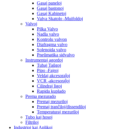
Gasaj paneloj
Gasaj bastonoj
Gasaj Kabinetoj
Valva Skatolo -Muifoldoj
Valvoj
Pilka Valvo
Nadla valvo
Kontrolu valvon
Diafragma valvo
Solenoida valvo
Pneŭmatika sidvalvo
Instrumentaj agordoj
Tubaj Taŭgoj
Pipo -Fajroj
Veldaj akcesoraĵoj
VCR -akcesoraĵoj
Cilindraj ligoj
Rapida kuplado
Prema mezurado
Premaj mezuriloj
Premaj tranĉiloj/dissendiloj
Temperaturaj mezuriloj
Tubo kaj hosoj
Filtriloj
Industrioj kaj Aplikoj