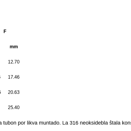
F
mm
12.70
6
17.46
6
20.63
25.40
 la tubon por likva muntado. La 316 neoksidebla ŝtala ko