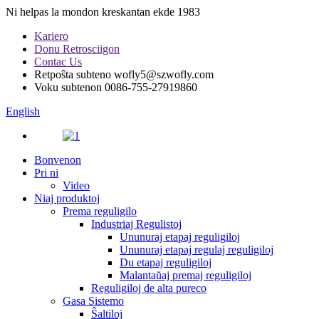
Ni helpas la mondon kreskantan ekde 1983
Kariero
Donu Retrosciigon
Contac Us
Retpoŝta subteno
wofly5@szwofly.com
Voku subtenon
0086-755-27919860
English
Bonvenon
Pri ni
Video
Niaj produktoj
Prema reguligilo
Industriaj Regulistoj
Ununuraj etapaj reguligiloj
Ununuraj etapaj regulaj reguligiloj
Du etapaj reguligiloj
Malantaŭaj premaj reguligiloj
Reguligiloj de alta pureco
Gasa Sistemo
Ŝaltiloj