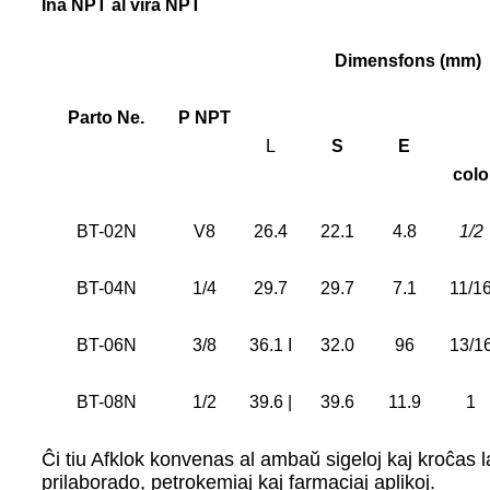
Ina NPT al vira NPT
Dimensfons (mm)
Parto Ne.
P NPT
L
S
E
colo
BT-02N
V8
26.4
22.1
4.8
1/2
BT-04N
1/4
29.7
29.7
7.1
11/1
BT-06N
3/8
36.1 I
32.0
96
13/1
BT-08N
1/2
39.6 |
39.6
11.9
1
Ĉi tiu Afklok konvenas al ambaŭ sigeloj kaj kroĉas
prilaborado, petrokemiaj kaj farmaciaj aplikoj.