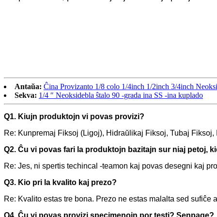
Antaŭa:
Ĉina Provizanto 1/8 colo 1/4inch 1/2inch 3/4inch Neoksi
Sekva:
1/4 ″ Neoksidebla ŝtalo 90 -grada ina SS -ina kuplado
Q1. Kiujn produktojn vi povas provizi?
Re: Kunpremaj Fiksoj (Ligoj), Hidraŭlikaj Fiksoj, Tubaj Fiksoj, 
Q2. Ĉu vi povas fari la produktojn bazitajn sur niaj petoj, ki
Re: Jes, ni spertis techincal -teamon kaj povas desegni kaj prod
Q3. Kio pri la kvalito kaj prezo?
Re: Kvalito estas tre bona. Prezo ne estas malalta sed sufiĉe ak
Q4. Ĉu vi povas provizi specimenojn por testi? Senpage?