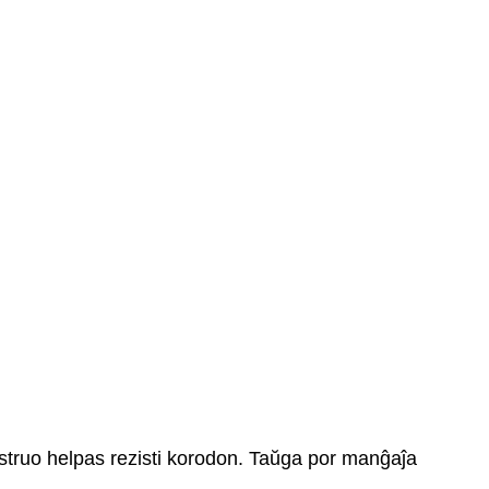
nstruo helpas rezisti korodon. Taŭga por manĝaĵa