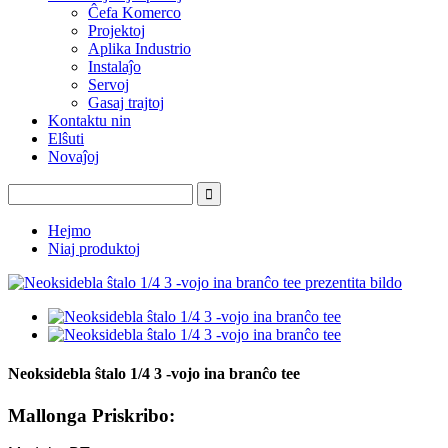
Ĉefa Komerco
Projektoj
Aplika Industrio
Instalaĵo
Servoj
Gasaj trajtoj
Kontaktu nin
Elŝuti
Novaĵoj
Hejmo
Niaj produktoj
Neoksidebla ŝtalo 1/4 3 -vojo ina branĉo tee
Mallonga Priskribo: