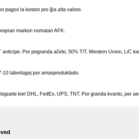
ko pagos la koston pro ĝia alta valoro.
 propran markon nomatan AFK.
anticipe. Por pogranda aĉeto, 50% T/T, Western Union, L/C kie
 7-10 labortagoj por amasproduktado.
plejparte kiel DHL, FedEx, UPS, TNT. Por granda kvanto, per ae