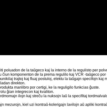
ti poluadon de la taŭgeco kaj la interno de la regulisto per polvo
u ĉiun komponenton de la prema regulilo kaj VCR -taŭgeco por c
kilaj trajtoj kaj fluaj postuloj, elektu la taŭgajn specifojn kaj
aladan direkton.
produkta manlibro por certigi, ke la reguligilo funkcias ĝuste.
olu ĝian integrecon kaj kvaliton.
momajn ilojn kaj streĉu la nuksojn laŭ la specifitaj tordmalvalor
n mezurojn, kiel uzi kontraŭ-kolerigajn lavilojn aŭ apliki kontr