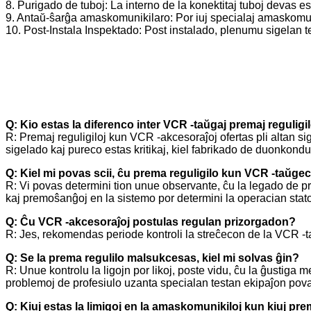
8. Purigado de tuboj: La interno de la konektitaj tuboj devas est
9. Antaŭ-ŝarĝa amaskomunikilaro: Por iuj specialaj amaskomuni
10. Post-Instala Inspektado: Post instalado, plenumu sigelan tes
Q: Kio estas la diferenco inter VCR -taŭgaj premaj reguligil
R: Premaj reguligiloj kun VCR -akcesoraĵoj ofertas pli altan sig
sigelado kaj pureco estas kritikaj, kiel fabrikado de duonkonduk
Q: Kiel mi povas scii, ĉu prema reguligilo kun VCR -taŭge
R: Vi povas determini tion unue observante, ĉu la legado de prem
kaj premoŝanĝoj en la sistemo por determini la operacian stato
Q: Ĉu VCR -akcesoraĵoj postulas regulan prizorgadon?
R: Jes, rekomendas periode kontroli la streĉecon de la VCR -ta
Q: Se la prema regulilo malsukcesas, kiel mi solvas ĝin?
R: Unue kontrolu la ligojn por likoj, poste vidu, ĉu la ĝustiga 
problemoj de profesiulo uzanta specialan testan ekipaĵon pova
Q: Kiuj estas la limigoj en la amaskomunikiloj kun kiuj pr