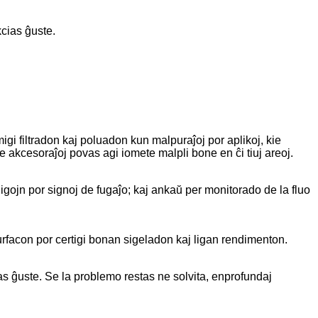
kcias ĝuste.
igi filtradon kaj poluadon kun malpuraĵoj por aplikoj, kie
de akcesoraĵoj povas agi iomete malpli bone en ĉi tiuj areoj.
ligojn por signoj de fugaĵo; kaj ankaŭ per monitorado de la fluo
urfacon por certigi bonan sigeladon kaj ligan rendimenton.
ias ĝuste. Se la problemo restas ne solvita, enprofundaj