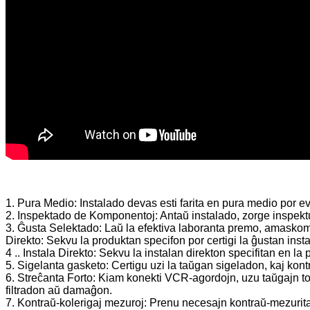
1. Pura Medio: Instalado devas esti farita en pura medio por evi
2. Inspektado de Komponentoj: Antaŭ instalado, zorge inspekt
3. Ĝusta Selektado: Laŭ la efektiva laboranta premo, amaskomuni
Direkto: Sekvu la produktan specifon por certigi la ĝustan inst
4 .. Instala Direkto: Sekvu la instalan direkton specifitan en la 
5. Sigelanta gasketo: Certigu uzi la taŭgan sigeladon, kaj kontr
6. Streĉanta Forto: Kiam konekti VCR-agordojn, uzu taŭgajn tord
filtradon aŭ damaĝon.
7. Kontraŭ-kolerigaj mezuroj: Prenu necesajn kontraŭ-mezuritaj