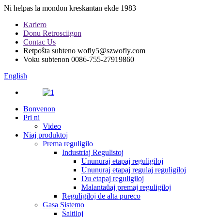
Ni helpas la mondon kreskantan ekde 1983
Kariero
Donu Retrosciigon
Contac Us
Retpoŝta subteno
wofly5@szwofly.com
Voku subtenon
0086-755-27919860
English
Bonvenon
Pri ni
Video
Niaj produktoj
Prema reguligilo
Industriaj Regulistoj
Ununuraj etapaj reguligiloj
Ununuraj etapaj regulaj reguligiloj
Du etapaj reguligiloj
Malantaŭaj premaj reguligiloj
Reguligiloj de alta pureco
Gasa Sistemo
Ŝaltiloj