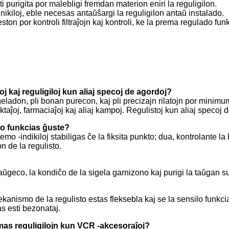
i purigita por malebligi fremdan materion eniri la reguligilon.
kiloj, eble necesas antaŭŝargi la reguligilon antaŭ instalado.
ton por kontroli filtraĵojn kaj kontroli, ke la prema regulado fun
oj kaj reguligiloj kun aliaj specoj de agordoj?
eladon, pli bonan purecon, kaj pli precizajn rilatojn por minimum
taĵoj, farmaciaĵoj kaj aliaj kampoj. Regulistoj kun aliaj specoj 
co funkcias ĝuste?
o -indikiloj stabiligas ĉe la fiksita punkto; dua, kontrolante la 
n de la regulisto.
ŭgeco, la kondiĉo de la sigela garnizono kaj purigi la taŭgan s
mekanismo de la regulisto estas fleksebla kaj se la sensilo funkc
s esti bezonataj.
emas reguligilojn kun VCR -akcesoraĵoj?