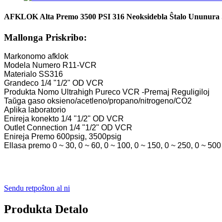
AFKLOK Alta Premo 3500 PSI 316 Neoksidebla Ŝtalo Ununura St
Mallonga Priskribo:
Markonomo afklok
Modela Numero R11-VCR
Materialo SS316
Grandeco 1/4 "1/2" OD VCR
Produkta Nomo Ultrahigh Pureco VCR -Premaj Reguligiloj
Taŭga gaso oksieno/acetleno/propano/nitrogeno/CO2
Aplika laboratorio
Enireja konekto 1/4 "1/2" OD VCR
Outlet Connection 1/4 "1/2" OD VCR
Enireja Premo 600psig, 3500psig
Ellasa premo 0 ~ 30, 0 ~ 60, 0 ~ 100, 0 ~ 150, 0 ~ 250, 0 ~ 500
Sendu retpoŝton al ni
Produkta Detalo