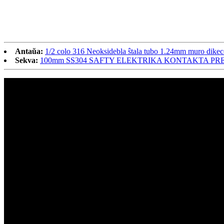
Antaŭa:
1/2 colo 316 Neoksidebla ŝtala tubo 1.24mm muro dikec
Sekva:
100mm SS304 SAFTY ELEKTRIKA KONTAKTA PRESS