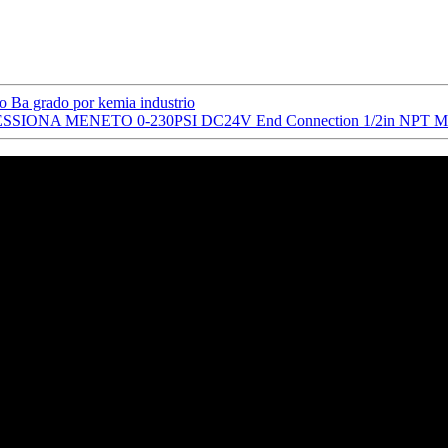
o Ba grado por kemia industrio
IONA MENETO 0-230PSI DC24V End Connection 1/2in NPT M