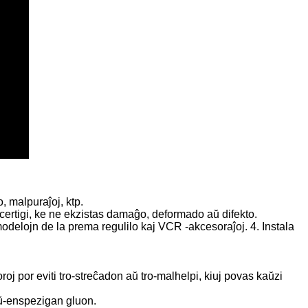
, malpuraĵoj, ktp.
ertigi, ke ne ekzistas damaĝo, deformado aŭ difekto.
 modelojn de la prema regulilo kaj VCR -akcesoraĵoj. 4. Instala
oj por eviti tro-streĉadon aŭ tro-malhelpi, kiuj povas kaŭzi
aŭ-enspezigan gluon.