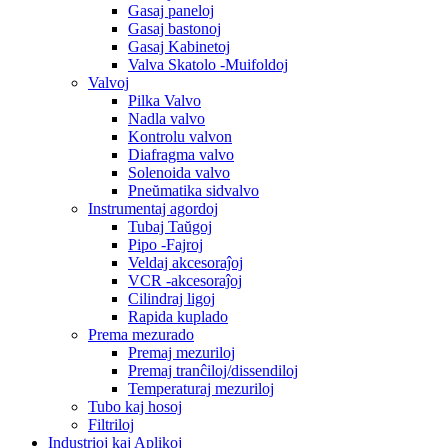
Gasaj paneloj
Gasaj bastonoj
Gasaj Kabinetoj
Valva Skatolo -Muifoldoj
Valvoj
Pilka Valvo
Nadla valvo
Kontrolu valvon
Diafragma valvo
Solenoida valvo
Pneŭmatika sidvalvo
Instrumentaj agordoj
Tubaj Taŭgoj
Pipo -Fajroj
Veldaj akcesoraĵoj
VCR -akcesoraĵoj
Cilindraj ligoj
Rapida kuplado
Prema mezurado
Premaj mezuriloj
Premaj tranĉiloj/dissendiloj
Temperaturaj mezuriloj
Tubo kaj hosoj
Filtriloj
Industrioj kaj Aplikoj