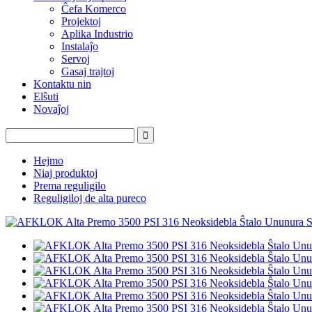
Ĉefa Komerco
Projektoj
Aplika Industrio
Instalaĵo
Servoj
Gasaj trajtoj
Kontaktu nin
Elŝuti
Novaĵoj
Hejmo
Niaj produktoj
Prema reguligilo
Reguligiloj de alta pureco